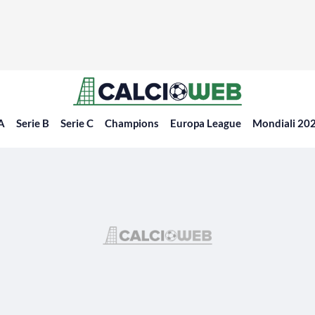
 A
Serie B
Serie C
Champions
Europa League
Mondiali 20