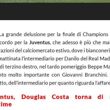
a grande delusione per la finale di Champions 
icordo per la
Juventus
, che adesso è più che ma
erazioni del calciomercato estivo, dove i biancone
mattinata l’intermediario per Danilo del Real Madr
o di terzino destro, nel tardo pomeriggio Beppe M
o molto importante con Giovanni Branchini. S
tto, dell’intermediario per quanto riguarda l’affar
ventus, Douglas Costa torna di
ltime