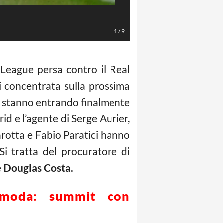
LaPresse/EXPA
1
/
9
League persa contro il Real
i concentrata sulla prossima
ri stanno entrando finalmente
id e l’agente di Serge Aurier,
arotta e Fabio Paratici hanno
i tratta del procuratore di
e
Douglas Costa.
 moda: summit con