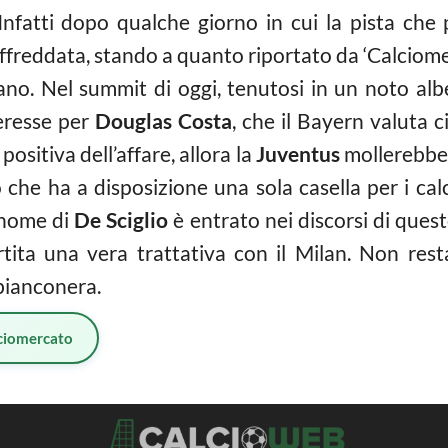
Infatti dopo qualche giorno in cui la pista che 
ffreddata, stando a quanto riportato da ‘Calciome
liano. Nel summit di oggi, tenutosi in un noto al
teresse per
Douglas Costa
, che il Bayern valuta 
positiva dell’affare, allora la
Juventus
mollerebbe 
 che ha a disposizione una sola casella per i ca
l nome di
De Sciglio
è entrato nei discorsi di ques
ta una vera trattativa con il Milan. Non resta
 bianconera.
ciomercato