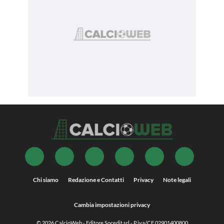
Chi siamo
Redazione e Contatti
Privacy
Note legali
Cambia impostazioni privacy
© 2026
CalcioWeb
- Editore Socedit srl - P.iva/CF 02901400800