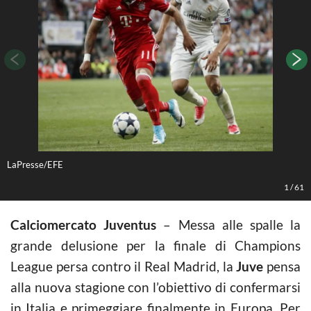
LaPresse/EFE
L
1
/
61
Calciomercato Juventus
– Messa alle spalle la
grande delusione per la finale di Champions
League persa contro il Real Madrid, la
Juve
pensa
alla nuova stagione con l’obiettivo di confermarsi
in Italia e primeggiare finalmente in Europa. Per