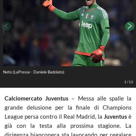
Neto (LaPresse - Daniele Badolato)
N
1
/
13
Calciomercato Juventus
– Messa alle spalle la
grande delusione per la finale di Champions
League persa contro il Real Madrid, la
Juventus
è
già con la testa alla prossima stagione. La
dirigenza bianconera sta lavorando per regalare