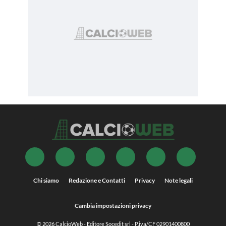
Chi siamo
Redazione e Contatti
Privacy
Note legali
Cambia impostazioni privacy
© 2026
CalcioWeb
- Editore Socedit srl - P.iva/CF 02901400800