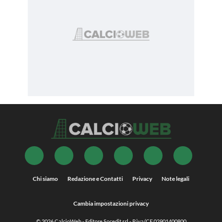
Chi siamo
Redazione e Contatti
Privacy
Note legali
Cambia impostazioni privacy
© 2026
CalcioWeb
- Editore Socedit srl - P.iva/CF 02901400800