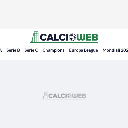
 A
Serie B
Serie C
Champions
Europa League
Mondiali 20