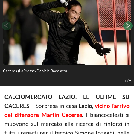
Caceres (LaPresse/Daniele Badolato)
C
1
/
9
CALCIOMERCATO LAZIO, LE ULTIME SU
CACERES –
Sorpresa in casa
Lazio
,
vicino l’arrivo
del difensore Martin Caceres
. I biancocelesti si
muovono sul mercato alla ricerca di rinforzi in
tutti i reparti per il tecnico Simone Inzaghi, nelle