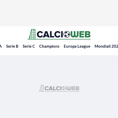
 A
Serie B
Serie C
Champions
Europa League
Mondiali 20