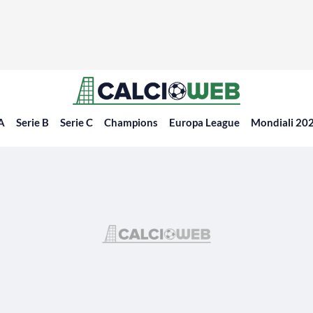
 A
Serie B
Serie C
Champions
Europa League
Mondiali 20