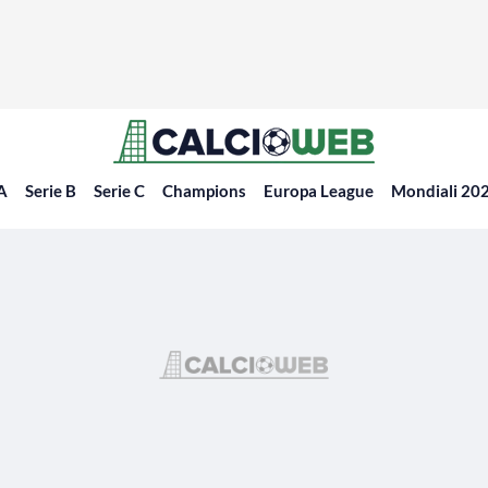
 A
Serie B
Serie C
Champions
Europa League
Mondiali 20