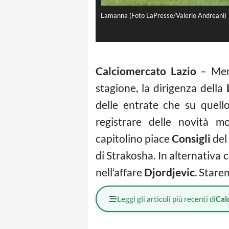
Lamanna (Foto LaPresse/Valerio Andreani)
Calciomercato Lazio
– Ment
stagione, la dirigenza della
L
delle entrate che su quello
registrare delle novità m
capitolino piace
Consigli
del 
di Strakosha. In alternativa c
nell’affare
Djordjevic
. Stare
Leggi gli articoli più recenti di
Cal