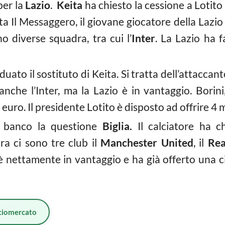
per la
Lazio
.
Keita
ha chiesto la cessione a Lotito
ta Il Messaggero, il giovane giocatore della Lazio 
o diverse squadra, tra cui l’
Inter
. La Lazio ha f
duato il sostituto di Keita. Si tratta dell’attaccan
anche l’Inter, ma la Lazio è in vantaggio. Borini
i euro. Il presidente Lotito è disposto ad offrire 4 m
e banco la questione
Biglia.
Il calciatore ha 
tra ci sono tre club il
Manchester United
, il
Rea
 nettamente in vantaggio e ha già offerto una ci
ciomercato