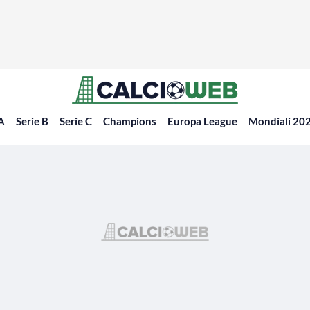
 A
Serie B
Serie C
Champions
Europa League
Mondiali 20