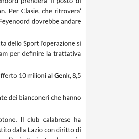
noord prendera’ il posto di
 Per Clasie, che ritrovera’
l Feyenoord dovrebbe andare
a dello Sport l’operazione si
m per definire la trattativa
fferto 10 milioni al
Genk
, 8,5
nte dei bianconeri che hanno
tone. Il club calabrese ha
tito dalla Lazio con diritto di