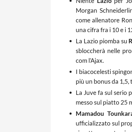
Niente
Lazio
per Jor
Morgan Schneiderlin
come allenatore Ron
una cifra fra i 10 e i 
La Lazio piomba su
R
sbloccherà nelle pro
com l’Ajax.
I biacocelesti sping
più un bonus da 1,5, 
La Juve fa sul serio 
messo sul piatto 25 mil
Mamadou Tounkar
ufficializzato sul pro