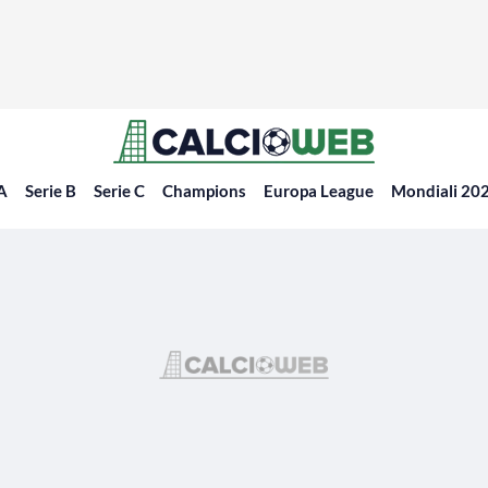
 A
Serie B
Serie C
Champions
Europa League
Mondiali 20