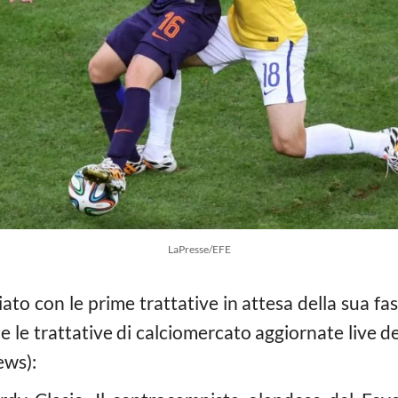
LaPresse/EFE
iato con le prime trattative in attesa della sua fa
le trattative di calciomercato aggiornate live del
ews):