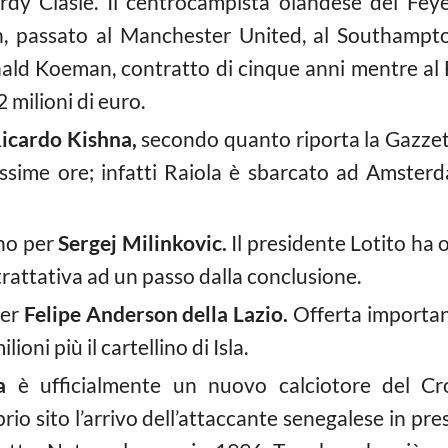
dy Clasie. Il centrocampista olandese del Feye
, passato al Manchester United, al Southampton.
ald Koeman, contratto di cinque anni mentre a
12 milioni di euro.
icardo Kishna,
secondo quanto riporta la Gazzett
ssime ore; infatti Raiola è sbarcato ad Amsterda
ono per
Sergej Milinkovic.
Il presidente Lotito ha o
trattativa ad un passo dalla conclusione.
per
Felipe Anderson della Lazio.
Offerta importa
ioni più il cartellino di Isla.
a
è ufficialmente un nuovo calciotore del Cro
prio sito l’arrivo dell’attaccante senegalese in pres