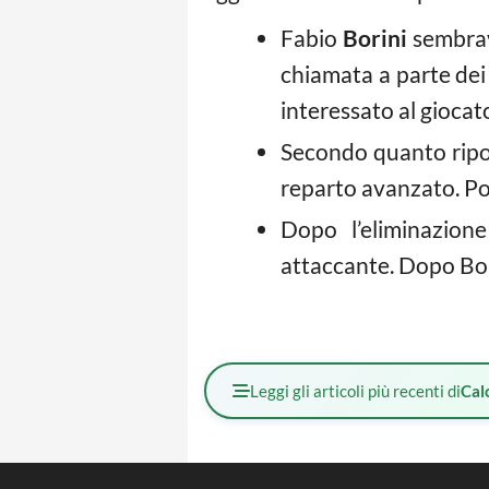
Fabio
Borini
sembrava
chiamata a parte dei
interessato al giocat
Secondo quanto riport
reparto avanzato. Pot
Dopo l’eliminazion
attaccante. Dopo Bori
Leggi gli articoli più recenti di
Cal