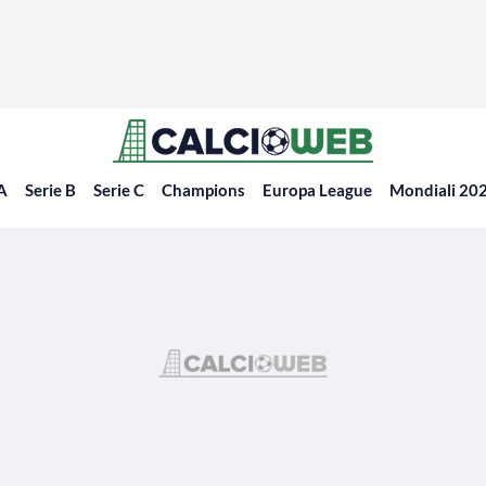
 A
Serie B
Serie C
Champions
Europa League
Mondiali 20