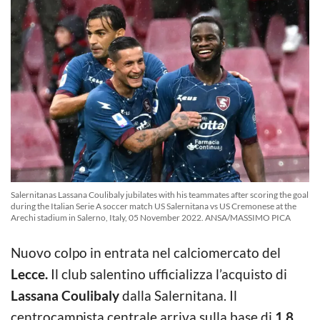
Salernitanas Lassana Coulibaly jubilates with his teammates after scoring the goal
during the Italian Serie A soccer match US Salernitana vs US Cremonese at the
Arechi stadium in Salerno, Italy, 05 November 2022. ANSA/MASSIMO PICA
Nuovo colpo in entrata nel calciomercato del
Lecce.
Il club salentino ufficializza l’acquisto di
Lassana Coulibaly
dalla Salernitana. Il
centrocampista centrale arriva sulla base di
1.8