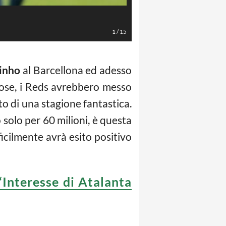
LaPresse/Mauro Locatelli
1
/
15
inho
al Barcellona ed adesso
orose, i Reds avrebbero messo
to di una stagione fantastica.
solo per 60 milioni, è questa
ficilmente avrà esito positivo
“Interesse di Atalanta