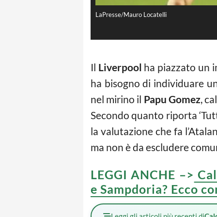
LaPresse/Mauro Locatelli
Il
Liverpool
ha piazzato un i
ha bisogno di individuare un
nel mirino il
Papu Gomez
, c
Secondo quanto riporta ‘Tutt
la valutazione che fa l’Atala
ma non è da escludere comun
LEGGI ANCHE –>
Cal
e Sampdoria? Ecco co
Leggi gli articoli più recenti di
Cal