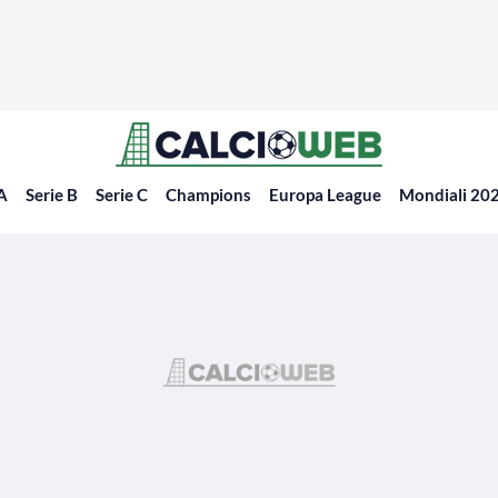
 A
Serie B
Serie C
Champions
Europa League
Mondiali 20