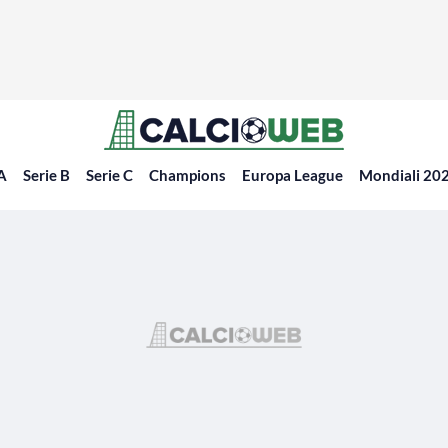
 A
Serie B
Serie C
Champions
Europa League
Mondiali 20