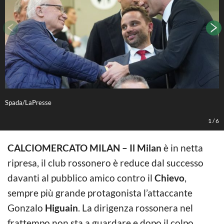
Spada/LaPresse
P
1
/
6
CALCIOMERCATO MILAN – Il Milan
è in netta
ripresa, il club rossonero è reduce dal successo
davanti al pubblico amico contro il
Chievo
,
sempre più grande protagonista l’attaccante
Gonzalo
Higuain
. La dirigenza rossonera nel
frattempo non sta a guardare e dopo il colpo