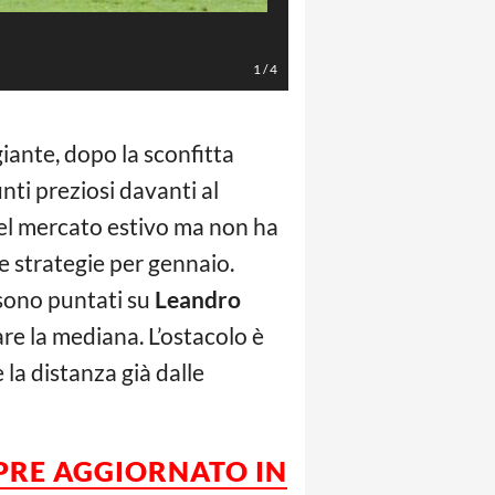
Leandro Paredes (LaPresse/Jennife
1
/
4
iante, dopo la sconfitta
ti preziosi davanti al
nel mercato estivo ma non ha
e strategie per gennaio.
 sono puntati su
Leandro
are la mediana. L’ostacolo è
la distanza già dalle
MPRE AGGIORNATO IN