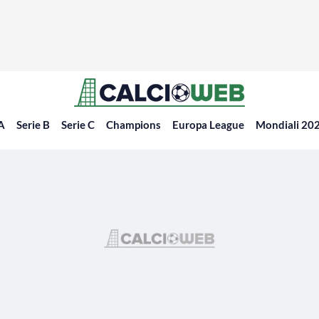
 A
Serie B
Serie C
Champions
Europa League
Mondiali 20