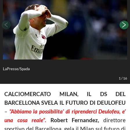
LaPresse/Spada
L
1
/
16
CALCIOMERCATO MILAN, IL DS DEL
BARCELLONA SVELA IL FUTURO DI DEULOFEU
–
“Abbiamo la possibilita’ di riprenderci Deulofeu, e’
una cosa reale”.
Robert Fernandez,
direttore
sportivo del Barcellona, gela il Milan sul futuro di