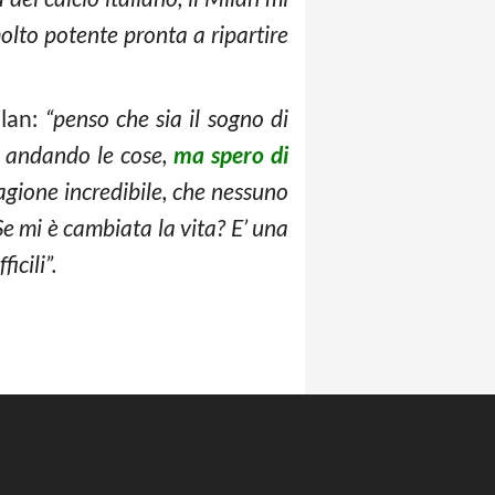
lto potente pronta a ripartire
ilan:
“penso che sia il sogno di
o andando le cose,
ma spero di
gione incredibile, che nessuno
e mi è cambiata la vita? E’ una
icili”.