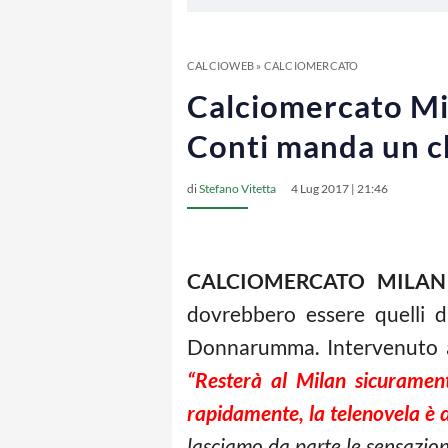
CALCIOWEB
»
CALCIOMERCATO
Calciomercato Mi
Conti manda un c
di
Stefano Vitetta
4 Lug 2017 | 21:46
CALCIOMERCATO MILAN
dovrebbero essere quelli 
Donnarumma. Intervenuto ag
“Resterà al Milan sicuramen
rapidamente, la telenovela è 
lasciamo da parte le sensazioni