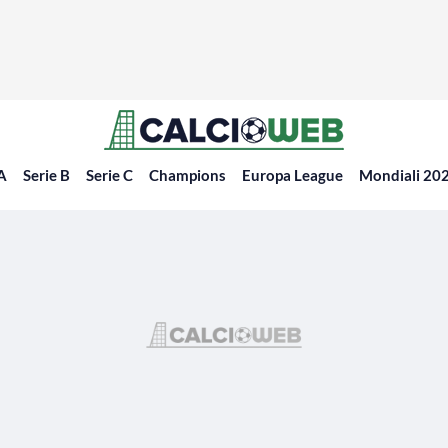
 A
Serie B
Serie C
Champions
Europa League
Mondiali 20