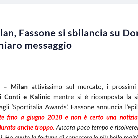
lan, Fassone si sbilancia su 
hiaro messaggio
 –
Milan
attivissimo sul mercato, i prossimi 
di
Conti e Kalinic
mentre si è ricomposta la si
li ‘Sportitalia Awards’, Fassone annuncia l’e
te fino a giugno 2018 e non è certo una notizia.
durata anche troppo.
Ancora poco tempo e risolverem
. Ho avuto la fortuna di conoscere le più belle realtà 