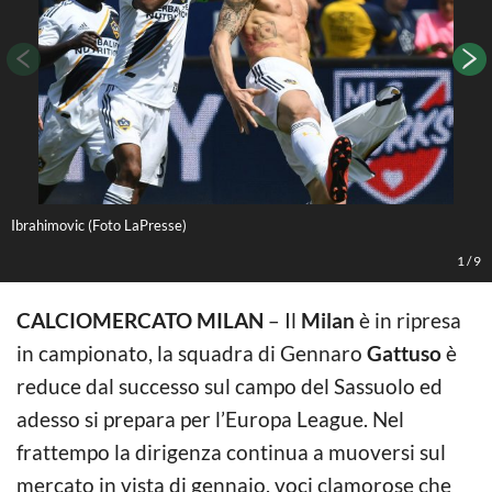
Ibrahimovic (Foto LaPresse)
L
1
/
9
CALCIOMERCATO MILAN
– Il
Milan
è in ripresa
in campionato, la squadra di Gennaro
Gattuso
è
reduce dal successo sul campo del Sassuolo ed
adesso si prepara per l’Europa League. Nel
frattempo la dirigenza continua a muoversi sul
mercato in vista di gennaio, voci clamorose che