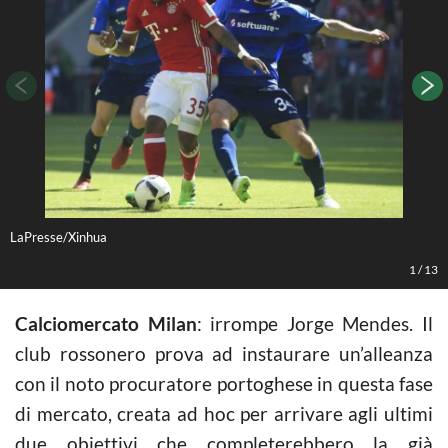
LaPresse/Xinhua
L
1
/
13
Calciomercato Milan
: irrompe Jorge Mendes. Il
club rossonero prova ad instaurare un’alleanza
con il noto procuratore portoghese in questa fase
di mercato, creata ad hoc per arrivare agli ultimi
due obiettivi che completerebbero la già