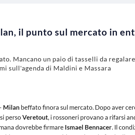
an, il punto sul mercato in en
cato. Mancano un paio di tasselli da regala
omi sull'agenda di Maldini e Massara
–
Milan
beffato finora sul mercato. Dopo aver ce
asi perso
Veretout
, i rossoneri provano a rifarsi an
ttimana dovrebbe firmare
Ismael Bennacer
. Il cond