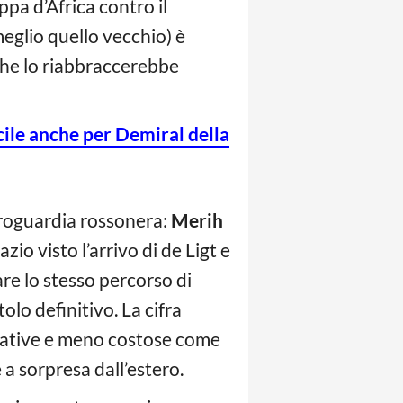
pa d’Africa contro il
meglio quello vecchio) è
 che lo riabbraccerebbe
cile anche per Demiral della
troguardia rossonera:
Merih
zio visto l’arrivo di de Ligt e
are lo stesso percorso di
olo definitivo. La cifra
ernative e meno costose come
a sorpresa dall’estero.