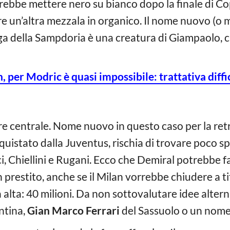
rebbe mettere nero su bianco dopo la finale di Cop
ire un’altra mezzala in organico. Il nome nuovo (o 
elga della Sampdoria è una creatura di Giampaolo,
 per Modric è quasi impossibile: trattativa diffi
ore centrale. Nome nuovo in questo caso per la re
acquistato dalla Juventus, rischia di trovare poco spa
i, Chiellini e Rugani. Ecco che Demiral potrebbe f
prestito, anche se il Milan vorrebbe chiudere a tit
a alta: 40 milioni. Da non sottovalutare idee alt
ntina,
Gian Marco Ferrari
del Sassuolo o un nome 