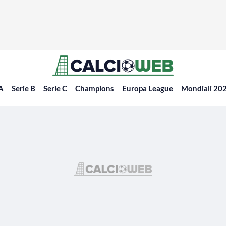
 A
Serie B
Serie C
Champions
Europa League
Mondiali 20