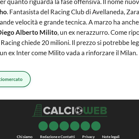
per quanto riguarda la fase offensiva. Il nome nuo
cho
. Fantasista del Racing Club di Avellaneda, Za
rande velocità e grande tecnica. A marzo ha anch
iego Alberto Milito
, un ex nerazzurro. Come ripo
il Racing chiede 20 milioni. Il prezzo si potrebbe 
 ex Inter come Milito vada a rinforzare il Milan. 
ciomercato
Chi siamo
Redazione e Contatti
Privacy
Note legali