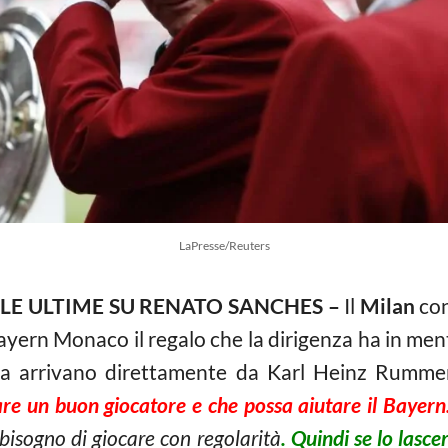
LaPresse/Reuters
LE ULTIME SU RENATO SANCHES –
Il
Milan
con
 Bayern Monaco il regalo che la dirigenza ha in me
tiva arrivano direttamente da Karl Heinz Rumm
re un buon giocatore e che possa aiutare il Bayern
 bisogno di giocare con regolarità
. Quindi se lo lasc