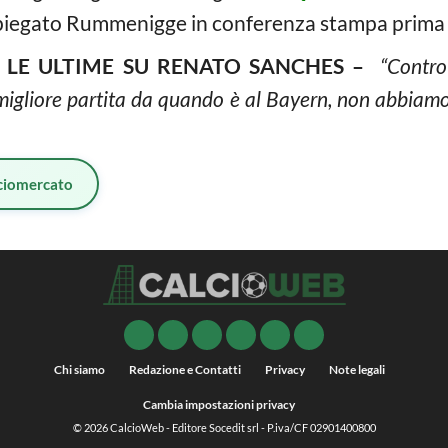
spiegato Rummenigge in conferenza stampa prima de
 LE ULTIME SU RENATO SANCHES –
“Contro
migliore partita da quando è al Bayern, non abbiam
ciomercato
Chi siamo
Redazione e Contatti
Privacy
Note legali
Cambia impostazioni privacy
© 2026
CalcioWeb
- Editore Socedit srl - P.iva/CF 02901400800