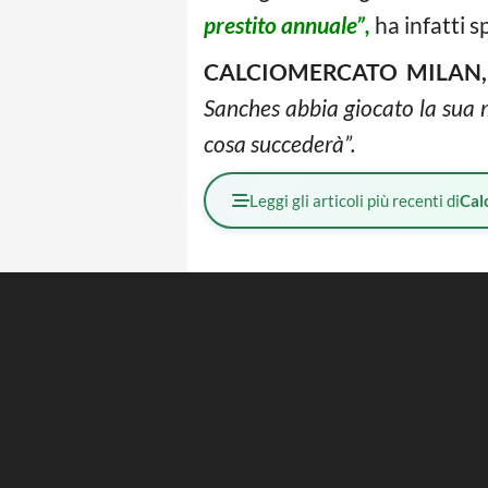
prestito annuale”,
ha infatti 
CALCIOMERCATO MILAN,
Sanches abbia giocato la sua 
cosa succederà”.
Leggi gli articoli più recenti di
Cal