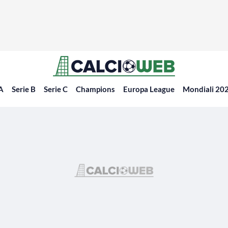
 A
Serie B
Serie C
Champions
Europa League
Mondiali 20