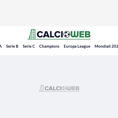
 A
Serie B
Serie C
Champions
Europa League
Mondiali 20