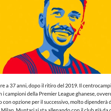
e a 37 anni, dopo il ritiro del 2019. Il centrocamp
n i campioni della Premier League ghanese, ovvero
 con opzione per il successivo, molto dipenderà d
x Milan. Muntari si sta allenando con il club già d