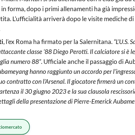
o in forma, dopo i primi allenamenti ha già impressi
ita. L’ufficialità arriverà dopo le visite mediche di 
.
ti
, l’ex Roma ha firmato per la Salernitana.
“L’U.S. 
ttaccante classe ‘88 Diego Perotti. Il calciatore si è l
aglia numero 88”
. Ufficiale anche il passaggio di A
ubameyang hanno raggiunto un accordo per l’ingresso
suo contratto con l’Arsenal. Il giocatore firmerà un co
rtenza il 30 giugno 2023 e la sua clausola rescissoria
i dettagli della presentazione di Pierre-Emerick Auba
ciomercato