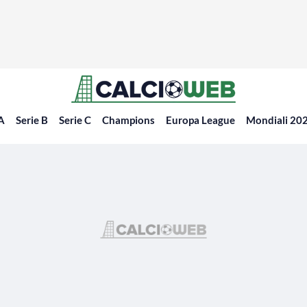
 A
Serie B
Serie C
Champions
Europa League
Mondiali 20