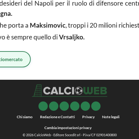
i desideri del Napoli per il ruolo di difensore cen
gna.
 che porta a
Maksimovic
, troppi i 20 milioni richies
ivo è sempre quello di
Vrsaljko.
ciomercato
Chi siamo
Redazione e Contatti
Privacy
Note legali
Cambia impostazioni privacy
© 2026
CalcioWeb
- Editore Socedit srl - P.iva/CF 02901400800