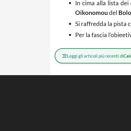
In cima alla lista de
Oikonomou
del
Bolo
Si raffredda la pista
Per la fascia l’obieet
Leggi gli articoli più recenti di
Cal