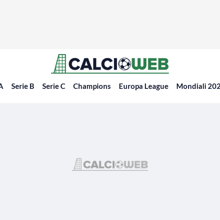
 A
Serie B
Serie C
Champions
Europa League
Mondiali 20