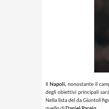
Il
Napoli,
nonostante il camp
degli obiettivi principali sa
Nella lista del da Giuntoli f
quello di
Daniel Parejo
.