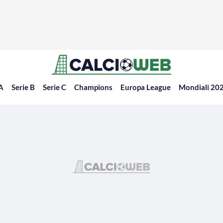
 A
Serie B
Serie C
Champions
Europa League
Mondiali 20