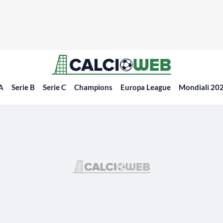
 A
Serie B
Serie C
Champions
Europa League
Mondiali 20