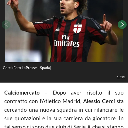
Cerci (Foto LaPresse - Spada)
C
1
/
13
Calciomercato
– Dopo aver risolto il suo
contratto con l’Atletico Madrid,
Alessio Cerci
sta
cercando una nuova squadra in cui rilanciare le
sue quotazioni e la sua carriera da giocatore. In
tal senso ci sono due club di Serie A che si stanno