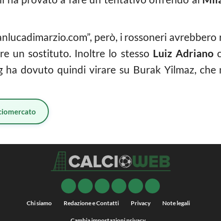
lucadimarzio.com”, però, i rossoneri avrebbero ri
rire un sostituto. Inoltre lo stesso
Luiz Adriano
c
jing ha dovuto quindi virare su Burak Yilmaz, che
ciomercato
Chi siamo
Redazione e Contatti
Privacy
Note legali
Cambia impostazioni privacy