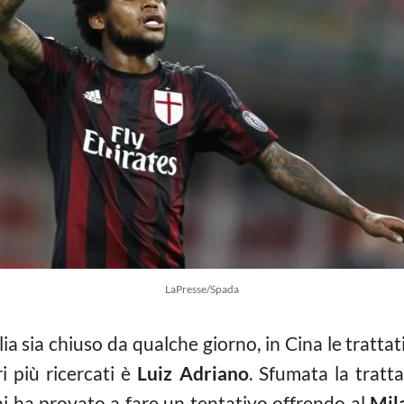
LaPresse/Spada
ia sia chiuso da qualche giorno, in Cina le tratta
i più ricercati è
Luiz Adriano
. Sfumata la tratta
i ha provato a fare un tentativo offrendo al
Mil