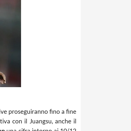
tive proseguiranno fino a fine
tiva con il Juangsu, anche il
an
una cifra intorno ai 10/12