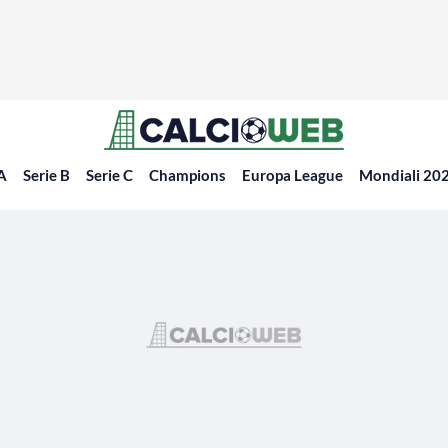
 A
Serie B
Serie C
Champions
Europa League
Mondiali 20