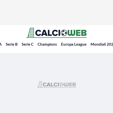
 A
Serie B
Serie C
Champions
Europa League
Mondiali 20