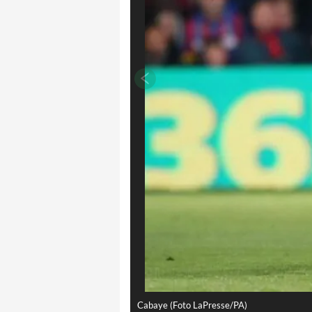
Cabaye (Foto LaPresse/PA)