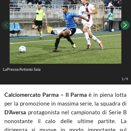
LaPresse/Antonio Saia
L
1
/
9
Calciomercato Parma – Il Parma
è in piena lotta
per la promozione in massima serie, la squadra di
D’Aversa
protagonista nel campionato di Serie B
nonostante il calo delle ultime partite. La
dirigenza si muove in modo importante sul