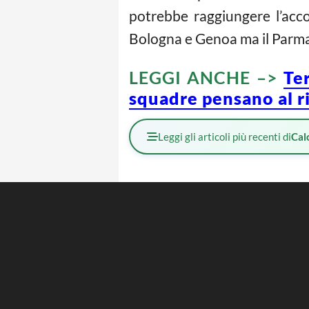
potrebbe raggiungere l’acco
Bologna e Genoa ma il Parma 
LEGGI ANCHE –>
Ter
squadre pensano al r
Leggi gli articoli più recenti di
Cal