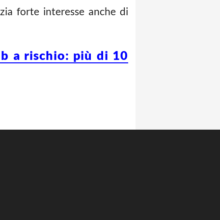
zia forte interesse anche di
b a rischio: più di 10