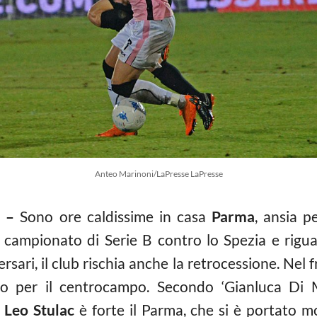
Anteo Marinoni/LaPresse LaPresse
 –
Sono ore caldissime in casa
Parma
, ansia p
l campionato di Serie B contro lo Spezia e rigua
ersari, il club rischia anche la retrocessione. Nel 
to per il centrocampo. Secondo ‘Gianluca Di M
4
Leo Stulac
è forte il Parma, che si è portato mo