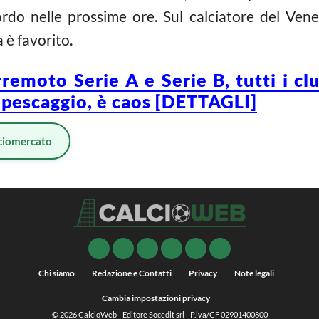
rdo nelle prossime ore. Sul calciatore del Vene
è favorito.
remoto Serie A e Serie B, tutti i clu
ipescaggio, è caos [DETTAGLI]
ciomercato
Chi siamo
Redazione e Contatti
Privacy
Note legali
Cambia impostazioni privacy
© 2026
CalcioWeb
- Editore Socedit srl - P.iva/CF 02901400800