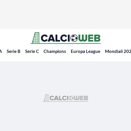
 A
Serie B
Serie C
Champions
Europa League
Mondiali 20