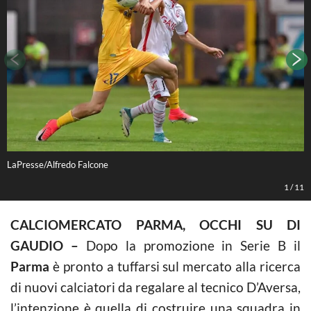
LaPresse/Alfredo Falcone
L
1
/
11
CALCIOMERCATO PARMA, OCCHI SU DI
GAUDIO –
Dopo la promozione in Serie B il
Parma
è pronto a tuffarsi sul mercato alla ricerca
di nuovi calciatori da regalare al tecnico D’Aversa,
l’intenzione è quella di costruire una squadra in