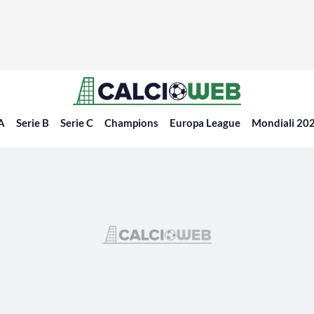
 A
Serie B
Serie C
Champions
Europa League
Mondiali 20