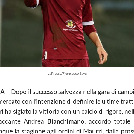
LaPresse/Francesco Saya
A –
Dopo il successo salvezza nella gara di camp
mercato con l’intenzione di definire le ultime tratt
i ha siglato la vittoria con un calcio di rigore, nel
attaccante Andrea
Bianchimano
, accordo totale
que la stagione agli ordini di Maurzi, dalla pros