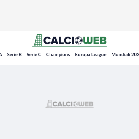
 A
Serie B
Serie C
Champions
Europa League
Mondiali 20