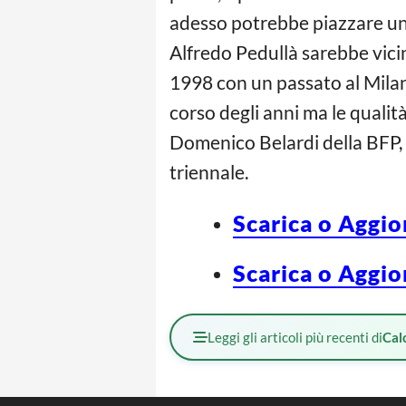
adesso potrebbe piazzare un
Alfredo Pedullà sarebbe vi
1998 con un passato al Milan,
corso degli anni ma le qualit
Domenico Belardi della BFP, i
triennale.
Scarica o Aggio
Scarica o Aggio
Leggi gli articoli più recenti di
Cal