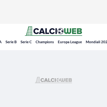
 A
Serie B
Serie C
Champions
Europa League
Mondiali 20