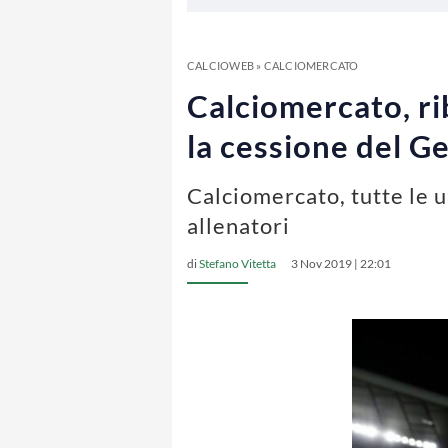
CALCIOWEB
»
CALCIOMERCATO
Calciomercato, rib
la cessione del G
Calciomercato, tutte le u
allenatori
di
Stefano Vitetta
3 Nov 2019 | 22:01