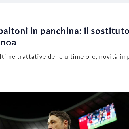
altoni in panchina: il sostitut
enoa
ltime trattative delle ultime ore, novità im