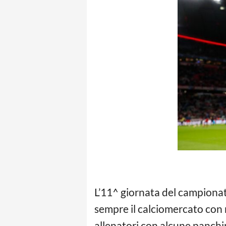
L’11^ giornata del campiona
sempre il calciomercato con n
allenatori con alcune panchin