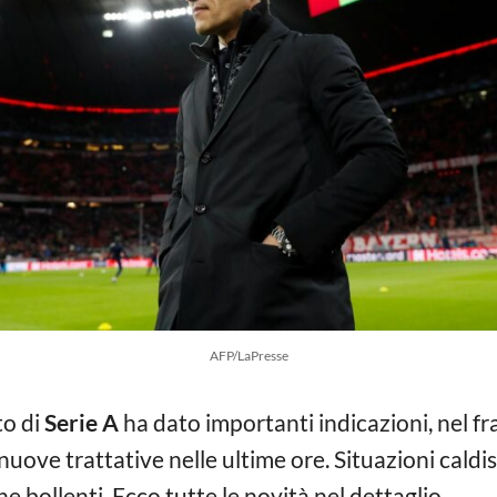
AFP/LaPresse
to di
Serie A
ha dato importanti indicazioni, nel 
uove trattative nelle ultime ore. Situazioni caldi
e bollenti. Ecco tutte le novità nel dettaglio.