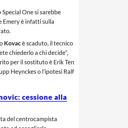
o Special One si sarebbe
e Emery è infatti sulla
rato.
ko
Kovac
è scaduto, il tecnico
te chiederlo a chi decide”,
ito per il sostituto è Erik Ten
Jupp Heynckes o l’ipotesi Ralf
ovic: cessione alla
atta del centrocampista