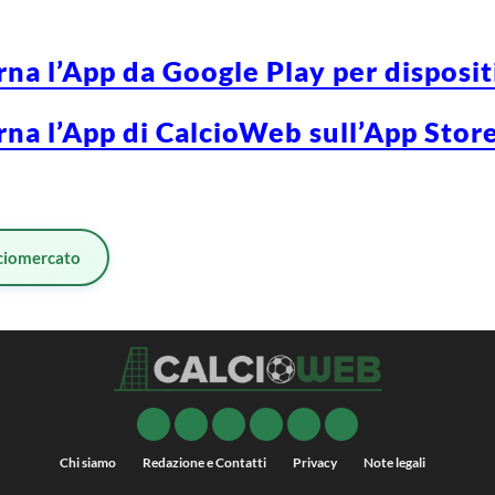
rna l’App da Google Play per disposi
rna l’App di CalcioWeb sull’App Store
ciomercato
Chi siamo
Redazione e Contatti
Privacy
Note legali