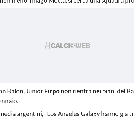
nemmeno Thiago Motta, si cerca una squadra pron
n Balon, Junior
Firpo
non rientra nei piani del B
ennaio.
media argentini, i Los Angeles Galaxy hanno già tro