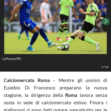
LaPresse/PA
L
1
/
16
Calciomercato Roma
– Mentre gli uomini di
Eusebio Di Francesco preparano la nuova
stagione, la dirigenza della
Roma
lavora senza
sosta in sede di calciomercato estivo. Finora i
giallorossi si sono fatti notare soprattutto per le