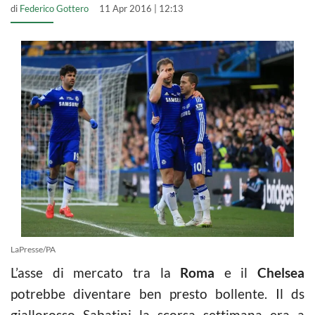
di
Federico Gottero
11 Apr 2016 | 12:13
LaPresse/PA
L’asse di mercato tra la
Roma
e il
Chelsea
potrebbe diventare ben presto bollente. Il ds
giallorosso Sabatini la scorsa settimana era a