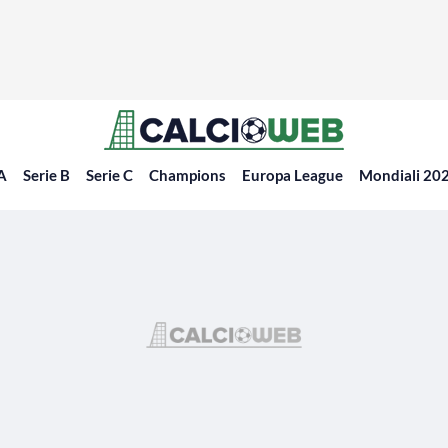
 A
Serie B
Serie C
Champions
Europa League
Mondiali 20