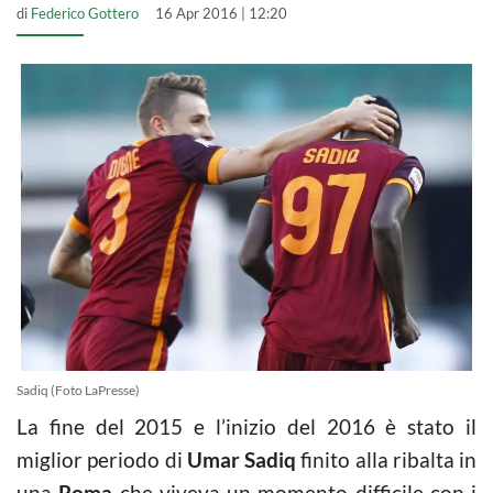
di
Federico Gottero
16 Apr 2016 | 12:20
Sadiq (Foto LaPresse)
La fine del 2015 e l’inizio del 2016 è stato il
miglior periodo di
Umar Sadiq
finito alla ribalta in
una
Roma
che viveva un momento difficile con i