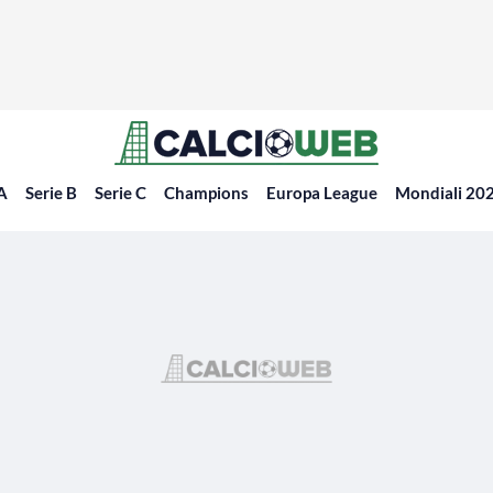
 A
Serie B
Serie C
Champions
Europa League
Mondiali 20