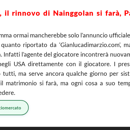
il rinnovo di Nainggolan si farà, 
mma ormai mancherebbe solo l’annuncio ufficiale 
 quanto riportato da ‘Gianlucadimarzio.com’, 
a. Infatti l’agente del giocatore incontrerà nuova
negli USA dirett
ament
e
con il giocatore. I pre
o tutti, ma serve ancora qualche giorno per siste
l matrimonio si farà, ma ogni cosa a suo tem
edere.
ciomercato