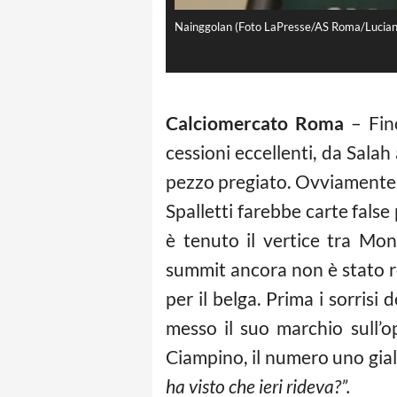
Nainggolan (Foto LaPresse/AS Roma/Lucian
Calciomercato Roma
– Fino
cessioni eccellenti, da Sala
pezzo pregiato. Ovviamente in 
Spalletti farebbe carte false 
è tenuto il vertice tra Mon
summit ancora non è stato re
per il belga. Prima i sorrisi
messo il suo marchio sull’o
Ciampino, il numero uno gial
ha visto che ieri rideva?”.