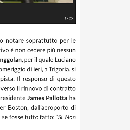
LaPresse/AS Roma/Luciano Rossi
1
/
25
to notare soprattutto per le
ativo è non cedere più nessun
inggolan
, per il quale Luciano
eriggio di ieri, a Trigoria, si
pista. Il responso di questo
verso il rinnovo di contratto
 presidente
James Pallotta
ha
er Boston, dall’aeroporto di
 se fosse tutto fatto:
“Si. Non