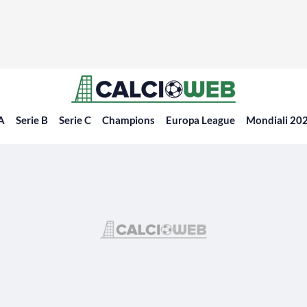
 A
Serie B
Serie C
Champions
Europa League
Mondiali 20