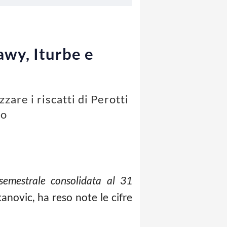
awy, Iturbe e
zare i riscatti di Perotti
ho
 semestrale consolidata al 31
ukanovic, ha reso note le cifre