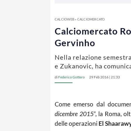
CALCIOWEB
»
CALCIOMERCATO
Calciomercato Rom
Gervinho
Nella relazione semestrale
e Zukanovic, ha comunica
di
Federico Gottero
29 Feb 2016 | 21:33
Come emerso dal documen
dicembre 2015
”, la Roma, ol
delle operazioni
El Shaarawy