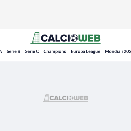
 A
Serie B
Serie C
Champions
Europa League
Mondiali 20