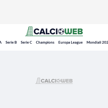
 A
Serie B
Serie C
Champions
Europa League
Mondiali 20