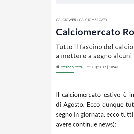
CALCIOWEB
»
CALCIOMERCATO
Calciomercato Rom
Tutto il fascino del calci
a mettere a segno alcuni 
di
Stefano Vitetta
22 Lug 2015 | 10:43
Il calciomercato estivo è i
di Agosto. Ecco dunque tutt
segno in giornata, ecco tutt
avere continue news):