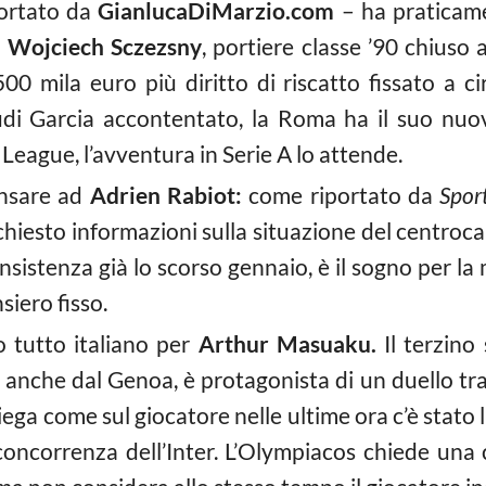
ortato da
GianlucaDiMarzio.com
– ha praticame
i
Wojciech Sczezsny
, portiere classe ’90 chiuso a
0 mila euro più diritto di riscatto fissato a cir
Rudi Garcia accontentato, la Roma ha il suo nuo
 League, l’avventura in Serie A lo attende.
nsare ad
Adrien Rabiot:
come riportato da
Spor
esto informazioni sulla situazione del centroca
nsistenza già lo scorso gennaio, è il sogno per la
siero fisso.
 tutto italiano per
Arthur Masuaku.
Il terzino 
o anche dal Genoa, è protagonista di un duello tra
iega come sul giocatore nelle ultime ora c’è stato
oncorrenza dell’Inter. L’Olympiacos chiede una cif