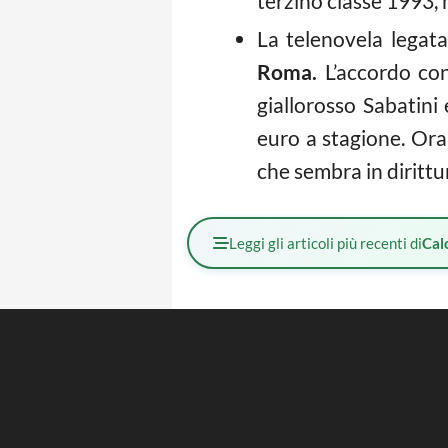
terzino classe 1993, 
La telenovela legat
Roma.
L’accordo con
giallorosso Sabatini 
euro a stagione. Ora 
che sembra in dirittur
Leggi gli articoli più recenti di
Cal