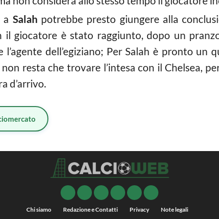
ma non considera allo stesso tempo il giocatore in
a a
Salah
potrebbe presto giungere alla conclusio
 il giocatore è stato raggiunto, dopo un pranzo
e l’agente dell’egiziano; Per Salah è pronto un q
non resta che trovare l’intesa con il Chelsea, per
a d’arrivo.
ciomercato
Chi siamo
Redazione e Contatti
Privacy
Note legali