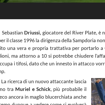
 Sebastian
Driussi,
giocatore del River Plate, è 
er il classe 1996 la dirigenza della Sampdoria non 
to una vera e propria trattativa per portarlo a 
lioni, ma attorno a 10 si potrebbe chiudere l’affa
upa i tifosi, dato che un innesto in attacco vorre
mp.
 La ricerca di un nuovo attaccante lascia
 uno tra
Muriel e Schick
, più probabile il
ceco ancora in maglio blucerchiata anche
taremo dunque a vedere come si evolverà