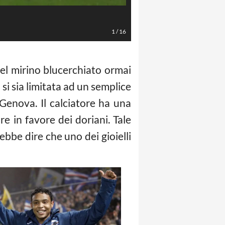
Driussi - LaPresse/EFE
1
/
16
nel mirino blucerchiato ormai
si sia limitata ad un semplice
Genova. Il calciatore ha una
re in favore dei doriani. Tale
bbe dire che uno dei gioielli