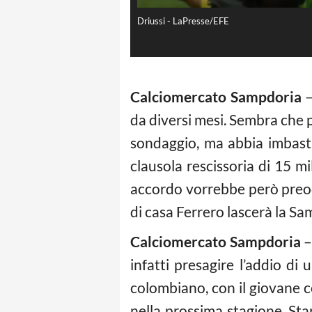
Driussi - LaPresse/EFE
Calciomercato Sampdoria
–
da diversi mesi. Sembra che p
sondaggio, ma abbia imbasti
clausola rescissoria di 15 mi
accordo vorrebbe però preocc
di casa Ferrero lascerà la Sa
Calciomercato Sampdoria
–
infatti presagire l’addio di
colombiano, con il giovane 
nella prossima stagione. S