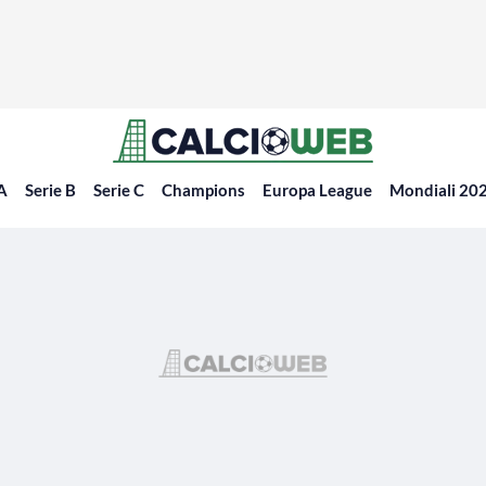
 A
Serie B
Serie C
Champions
Europa League
Mondiali 20