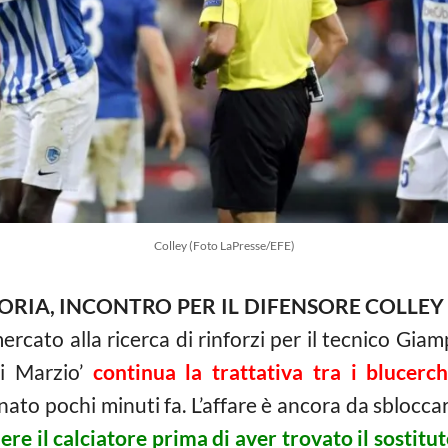
Colley (Foto LaPresse/EFE)
IA, INCONTRO PER IL DIFENSORE COLLEY
rcato alla ricerca di rinforzi per il tecnico Gia
Di Marzio’
continua la trattativa tra i blucerc
inato pochi minuti fa. L’affare è ancora da sblocca
e il calciatore prima di aver trovato il sostituto