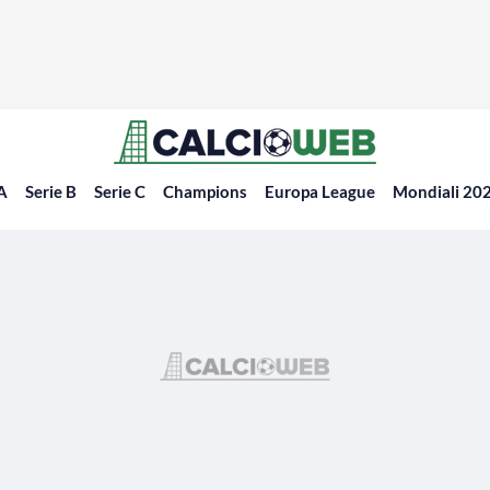
 A
Serie B
Serie C
Champions
Europa League
Mondiali 20