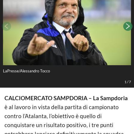
LaPresse/Alessandro Tocco
O
1
/
7
CALCIOMERCATO SAMPDORIA – La Sampdoria
è al lavoro in vista della partita di campionato
contro l’Atalanta, l’obiettivo è quello di
conquistare un risultato positivo, i tre punti
potrebbero lanciare definitivamente la squadra