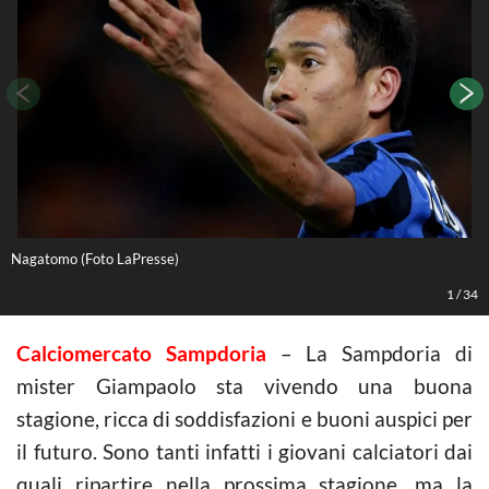
Nagatomo (Foto LaPresse)
N
1
/
34
Calciomercato Sampdoria
– La Sampdoria di
mister Giampaolo sta vivendo una buona
stagione, ricca di soddisfazioni e buoni auspici per
il futuro. Sono tanti infatti i giovani calciatori dai
quali ripartire nella prossima stagione, ma la